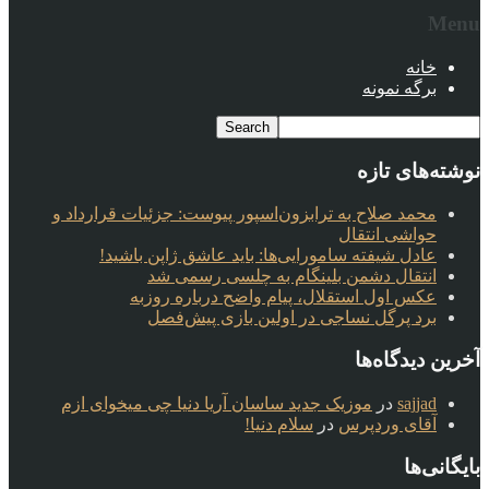
Menu
خانه
برگه نمونه
نوشته‌های تازه
محمد صلاح به ترابزون‌اسپور پیوست: جزئیات قرارداد و
حواشی انتقال
عادل شیفته سامورایی‌ها: باید عاشق ژاپن باشید!
انتقال دشمن بلینگام به چلسی رسمی شد
عکس اول استقلال، پیام واضح درباره روزبه
برد پرگل نساجی در اولین بازی پیش‌فصل
آخرین دیدگاه‌ها
sajjad
در
موزیک جدید ساسان آریا دنیا چی میخوای ازم
آقای وردپرس
در
سلام دنیا!
بایگانی‌ها