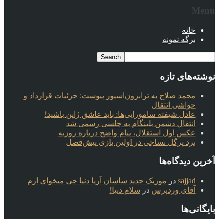
Menu
خانه
برگه نمونه
نوشته‌های تازه
محمد صلاح به ترابزون‌اسپور پیوست: جزئیات قرارداد و
حواشی انتقال
عادل شیفته سامورایی‌ها: باید عاشق ژاپن باشید!
انتقال دشمن بلینگام به چلسی رسمی شد
عکس اول استقلال، پیام واضح درباره روزبه
برد پرگل نساجی در اولین بازی پیش‌فصل
آخرین دیدگاه‌ها
sajjad
در
موزیک جدید ساسان آریا دنیا چی میخوای ازم
آقای وردپرس
در
سلام دنیا!
بایگانی‌ها