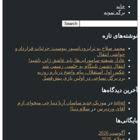
خانه
برگه نمونه
نوشته‌های تازه
محمد صلاح به ترابزون‌اسپور پیوست: جزئیات قرارداد و
حواشی انتقال
عادل شیفته سامورایی‌ها: باید عاشق ژاپن باشید!
انتقال دشمن بلینگام به چلسی رسمی شد
عکس اول استقلال، پیام واضح درباره روزبه
برد پرگل نساجی در اولین بازی پیش‌فصل
آخرین دیدگاه‌ها
sajjad
در
موزیک جدید ساسان آریا دنیا چی میخوای ازم
آقای وردپرس
در
سلام دنیا!
بایگانی‌ها
آگوست 2026
جولای 2026