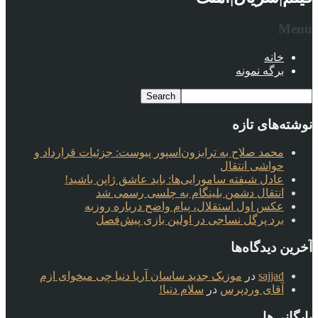
Menu
خانه
برگه نمونه
نوشته‌های تازه
محمد صلاح به ترابزون‌اسپور پیوست: جزئیات قرارداد و
حواشی انتقال
عادل شیفته سامورایی‌ها: باید عاشق ژاپن باشید!
انتقال دشمن بلینگام به چلسی رسمی شد
عکس اول استقلال، پیام واضح درباره روزبه
برد پرگل نساجی در اولین بازی پیش‌فصل
آخرین دیدگاه‌ها
sajjad
در
موزیک جدید ساسان آریا دنیا چی میخوای ازم
آقای وردپرس
در
سلام دنیا!
بایگانی‌ها