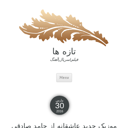
تازه ها
فیلم|سریال|آهنگ
Menu
مارس
30
2016
موزیک جدید عاشقانه از حامد صادقی