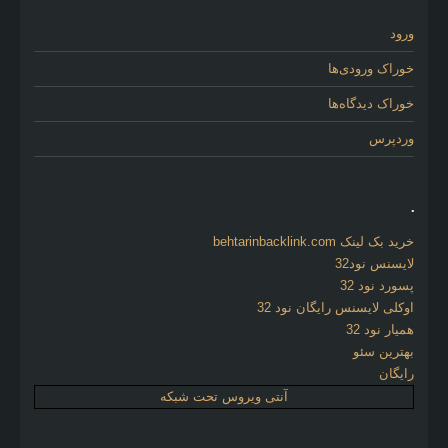
ورود
خوراک ورودی‌ها
خوراک دیدگاه‌ها
وردپرس
.
خرید بک لینک behtarinbacklink.com
لایسنس نود32
پسورد نود 32
اوکلی لایسنس رایگان نود 32
همیار نود 32
بهترین سئو
رایگان
آنتی ویروس تحت شبکه