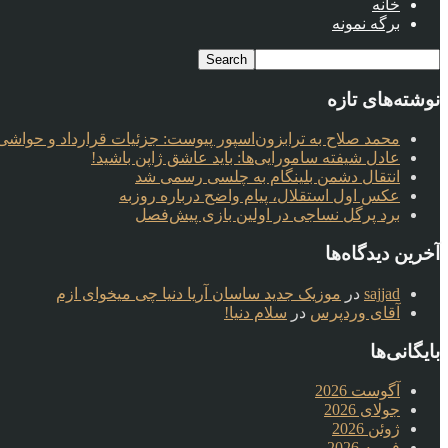
خانه
برگه نمونه
نوشته‌های تازه
محمد صلاح به ترابزون‌اسپور پیوست: جزئیات قرارداد و حواشی 
عادل شیفته سامورایی‌ها: باید عاشق ژاپن باشید!
انتقال دشمن بلینگام به چلسی رسمی شد
عکس اول استقلال، پیام واضح درباره روزبه
برد پرگل نساجی در اولین بازی پیش‌فصل
آخرین دیدگاه‌ها
sajjad
در
موزیک جدید ساسان آریا دنیا چی میخوای ازم
آقای وردپرس
در
سلام دنیا!
بایگانی‌ها
آگوست 2026
جولای 2026
ژوئن 2026
فوریه 2026