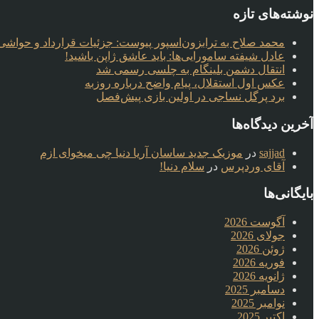
نوشته‌های تازه
محمد صلاح به ترابزون‌اسپور پیوست: جزئیات قرارداد و حواشی 
عادل شیفته سامورایی‌ها: باید عاشق ژاپن باشید!
انتقال دشمن بلینگام به چلسی رسمی شد
عکس اول استقلال، پیام واضح درباره روزبه
برد پرگل نساجی در اولین بازی پیش‌فصل
آخرین دیدگاه‌ها
sajjad
در
موزیک جدید ساسان آریا دنیا چی میخوای ازم
آقای وردپرس
در
سلام دنیا!
بایگانی‌ها
آگوست 2026
جولای 2026
ژوئن 2026
فوریه 2026
ژانویه 2026
دسامبر 2025
نوامبر 2025
اکتبر 2025