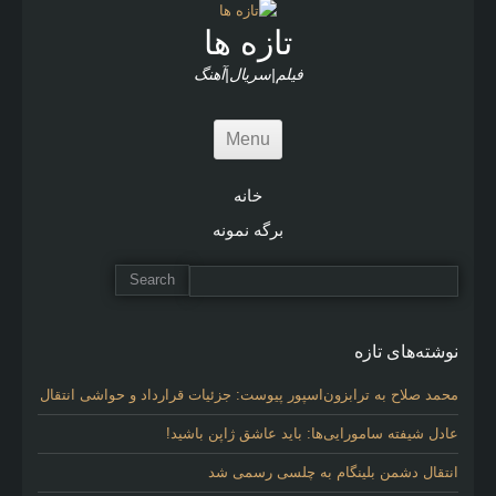
c
l
تازه ها
e
s
فیلم|سریال|آهنگ
Menu
خانه
برگه نمونه
نوشته‌های تازه
محمد صلاح به ترابزون‌اسپور پیوست: جزئیات قرارداد و حواشی انتقال
عادل شیفته سامورایی‌ها: باید عاشق ژاپن باشید!
انتقال دشمن بلینگام به چلسی رسمی شد