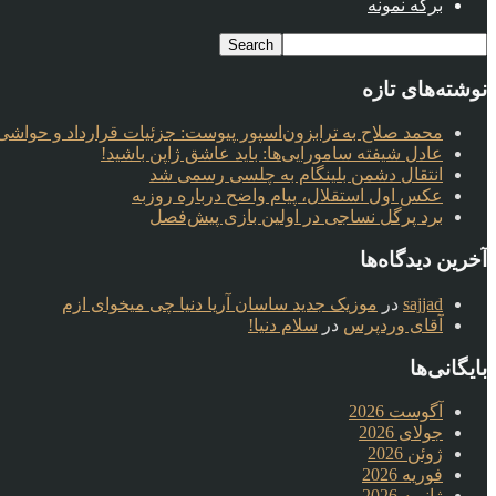
برگه نمونه
نوشته‌های تازه
محمد صلاح به ترابزون‌اسپور پیوست: جزئیات قرارداد و حواشی 
عادل شیفته سامورایی‌ها: باید عاشق ژاپن باشید!
انتقال دشمن بلینگام به چلسی رسمی شد
عکس اول استقلال، پیام واضح درباره روزبه
برد پرگل نساجی در اولین بازی پیش‌فصل
آخرین دیدگاه‌ها
sajjad
در
موزیک جدید ساسان آریا دنیا چی میخوای ازم
آقای وردپرس
در
سلام دنیا!
بایگانی‌ها
آگوست 2026
جولای 2026
ژوئن 2026
فوریه 2026
ژانویه 2026