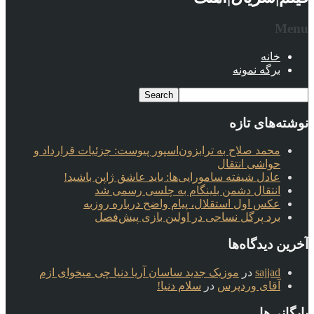
Menu
خانه
برگه نمونه
نوشته‌های تازه
محمد صلاح به ترابزون‌اسپور پیوست: جزئیات قرارداد و
حواشی انتقال
عادل شیفته سامورایی‌ها: باید عاشق ژاپن باشید!
انتقال دشمن بلینگام به چلسی رسمی شد
عکس اول استقلال، پیام واضح درباره روزبه
برد پرگل نساجی در اولین بازی پیش‌فصل
آخرین دیدگاه‌ها
sajjad
در
موزیک جدید ساسان آریا دنیا چی میخوای ازم
آقای وردپرس
در
سلام دنیا!
بایگانی‌ها