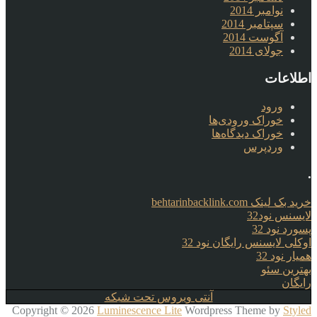
نوامبر 2014
سپتامبر 2014
آگوست 2014
جولای 2014
اطلاعات
ورود
خوراک ورودی‌ها
خوراک دیدگاه‌ها
وردپرس
.
خرید بک لینک behtarinbacklink.com
لایسنس نود32
پسورد نود 32
اوکلی لایسنس رایگان نود 32
همیار نود 32
بهترین سئو
رایگان
آنتی ویروس تحت شبکه
Copyright © 2026
Luminescence Lite
Wordpress Theme by
Styled