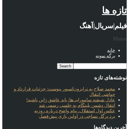
تازه ها
فیلم|سریال|آهنگ
Menu
خانه
برگه نمونه
نوشته‌های تازه
محمد صلاح به ترابزون‌اسپور پیوست: جزئیات قرارداد و
حواشی انتقال
عادل شیفته سامورایی‌ها: باید عاشق ژاپن باشید!
انتقال دشمن بلینگام به چلسی رسمی شد
عکس اول استقلال، پیام واضح درباره روزبه
برد پرگل نساجی در اولین بازی پیش‌فصل
آخرین دیدگاه‌ها