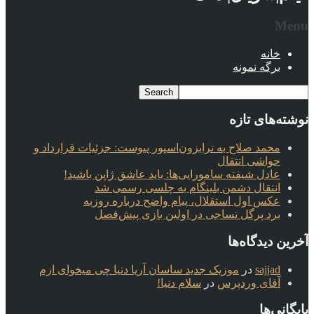
Menu
خانه
برگه نمونه
نوشته‌های تازه
محمد صلاح به ترابزون‌اسپور پیوست: جزئیات قرارداد و
حواشی انتقال
عادل شیفته سامورایی‌ها: باید عاشق ژاپن باشید!
انتقال دشمن بلینگام به چلسی رسمی شد
عکس اول استقلال، پیام واضح درباره روزبه
برد پرگل نساجی در اولین بازی پیش‌فصل
آخرین دیدگاه‌ها
sajjad
در
موزیک جدید ساسان آریا دنیا چی میخوای ازم
آقای وردپرس
در
سلام دنیا!
بایگانی‌ها