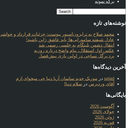
برگه نمونه
نوشته‌های تازه
محمد صلاح به ترابزون‌اسپور پیوست: جزئیات قرارداد و حواشی 
عادل شیفته سامورایی‌ها: باید عاشق ژاپن باشید!
انتقال دشمن بلینگام به چلسی رسمی شد
عکس اول استقلال، پیام واضح درباره روزبه
برد پرگل نساجی در اولین بازی پیش‌فصل
آخرین دیدگاه‌ها
sajjad
در
موزیک جدید ساسان آریا دنیا چی میخوای ازم
آقای وردپرس
در
سلام دنیا!
بایگانی‌ها
آگوست 2026
جولای 2026
ژوئن 2026
فوریه 2026
ژانویه 2026