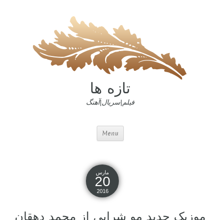
تازه ها
فیلم|سریال|آهنگ
Menu
مارس
20
2016
موزیک جدید مو شرابی از محمد دهقان