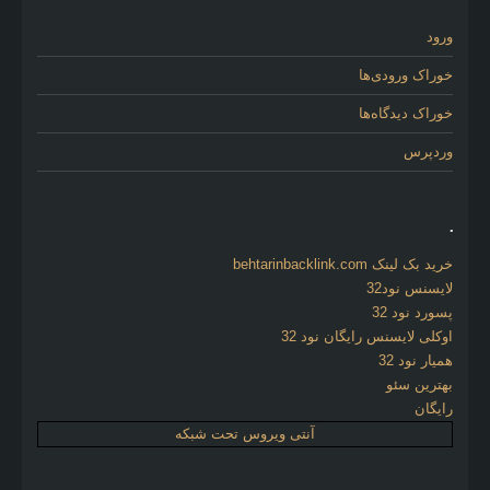
ورود
خوراک ورودی‌ها
خوراک دیدگاه‌ها
وردپرس
.
خرید بک لینک behtarinbacklink.com
لایسنس نود32
پسورد نود 32
اوکلی لایسنس رایگان نود 32
همیار نود 32
بهترین سئو
رایگان
آنتی ویروس تحت شبکه