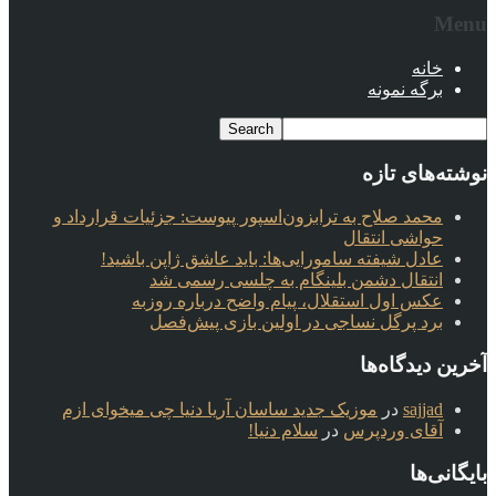
Menu
خانه
برگه نمونه
نوشته‌های تازه
محمد صلاح به ترابزون‌اسپور پیوست: جزئیات قرارداد و
حواشی انتقال
عادل شیفته سامورایی‌ها: باید عاشق ژاپن باشید!
انتقال دشمن بلینگام به چلسی رسمی شد
عکس اول استقلال، پیام واضح درباره روزبه
برد پرگل نساجی در اولین بازی پیش‌فصل
آخرین دیدگاه‌ها
sajjad
در
موزیک جدید ساسان آریا دنیا چی میخوای ازم
آقای وردپرس
در
سلام دنیا!
بایگانی‌ها