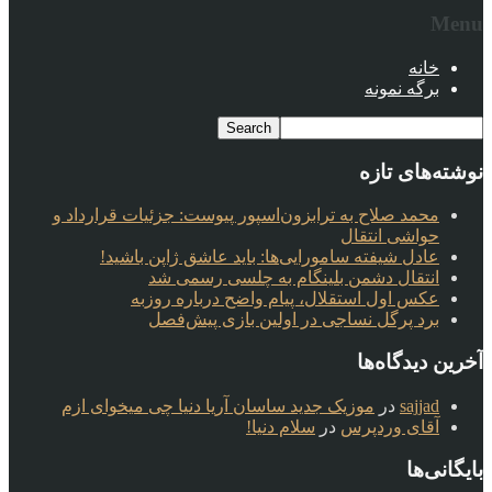
Menu
خانه
برگه نمونه
نوشته‌های تازه
محمد صلاح به ترابزون‌اسپور پیوست: جزئیات قرارداد و
حواشی انتقال
عادل شیفته سامورایی‌ها: باید عاشق ژاپن باشید!
انتقال دشمن بلینگام به چلسی رسمی شد
عکس اول استقلال، پیام واضح درباره روزبه
برد پرگل نساجی در اولین بازی پیش‌فصل
آخرین دیدگاه‌ها
sajjad
در
موزیک جدید ساسان آریا دنیا چی میخوای ازم
آقای وردپرس
در
سلام دنیا!
بایگانی‌ها