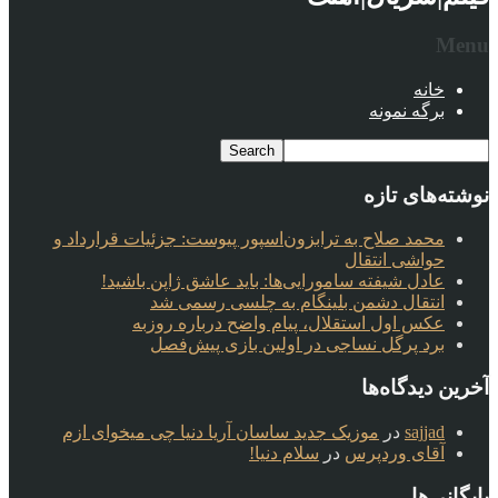
Menu
خانه
برگه نمونه
نوشته‌های تازه
محمد صلاح به ترابزون‌اسپور پیوست: جزئیات قرارداد و
حواشی انتقال
عادل شیفته سامورایی‌ها: باید عاشق ژاپن باشید!
انتقال دشمن بلینگام به چلسی رسمی شد
عکس اول استقلال، پیام واضح درباره روزبه
برد پرگل نساجی در اولین بازی پیش‌فصل
آخرین دیدگاه‌ها
sajjad
در
موزیک جدید ساسان آریا دنیا چی میخوای ازم
آقای وردپرس
در
سلام دنیا!
بایگانی‌ها