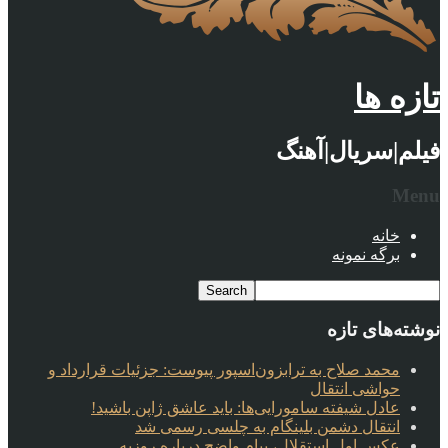
تازه ها
فیلم|سریال|آهنگ
Menu
خانه
برگه نمونه
نوشته‌های تازه
محمد صلاح به ترابزون‌اسپور پیوست: جزئیات قرارداد و
حواشی انتقال
عادل شیفته سامورایی‌ها: باید عاشق ژاپن باشید!
انتقال دشمن بلینگام به چلسی رسمی شد
عکس اول استقلال، پیام واضح درباره روزبه