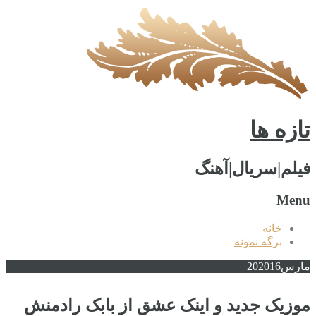
تازه ها
فیلم|سریال|آهنگ
Menu
خانه
برگه نمونه
مارس
2016
20
موزیک جدید و اینک عشق از بابک رادمنش