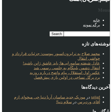
Menu
خانه
برگه نمونه
نوشته‌های تازه
محمد صلاح به ترابزون‌اسپور پیوست: جزئیات قرارداد و
حواشی انتقال
عادل شیفته سامورایی‌ها: باید عاشق ژاپن باشید!
انتقال دشمن بلینگام به چلسی رسمی شد
عکس اول استقلال، پیام واضح درباره روزبه
برد پرگل نساجی در اولین بازی پیش‌فصل
آخرین دیدگاه‌ها
sajjad
در
موزیک جدید ساسان آریا دنیا چی میخوای ازم
آقای وردپرس
در
سلام دنیا!
بایگانی‌ها