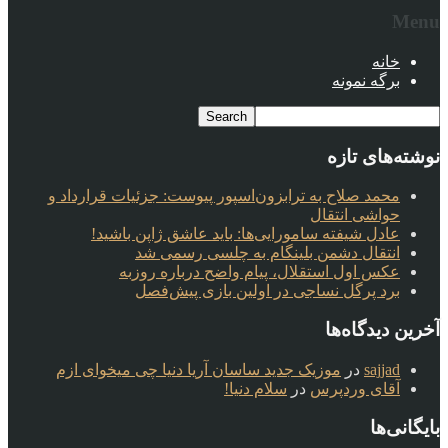
Menu
خانه
برگه نمونه
نوشته‌های تازه
محمد صلاح به ترابزون‌اسپور پیوست: جزئیات قرارداد و
حواشی انتقال
عادل شیفته سامورایی‌ها: باید عاشق ژاپن باشید!
انتقال دشمن بلینگام به چلسی رسمی شد
عکس اول استقلال، پیام واضح درباره روزبه
برد پرگل نساجی در اولین بازی پیش‌فصل
آخرین دیدگاه‌ها
sajjad
در
موزیک جدید ساسان آریا دنیا چی میخوای ازم
آقای وردپرس
در
سلام دنیا!
بایگانی‌ها