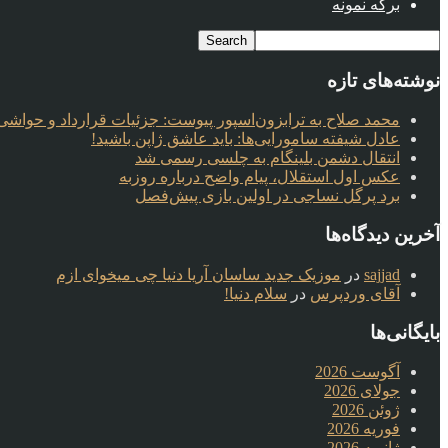
برگه نمونه
نوشته‌های تازه
محمد صلاح به ترابزون‌اسپور پیوست: جزئیات قرارداد و حواشی 
عادل شیفته سامورایی‌ها: باید عاشق ژاپن باشید!
انتقال دشمن بلینگام به چلسی رسمی شد
عکس اول استقلال، پیام واضح درباره روزبه
برد پرگل نساجی در اولین بازی پیش‌فصل
آخرین دیدگاه‌ها
sajjad
در
موزیک جدید ساسان آریا دنیا چی میخوای ازم
آقای وردپرس
در
سلام دنیا!
بایگانی‌ها
آگوست 2026
جولای 2026
ژوئن 2026
فوریه 2026
ژانویه 2026