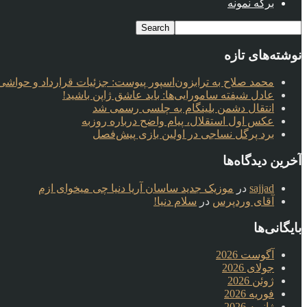
برگه نمونه
نوشته‌های تازه
محمد صلاح به ترابزون‌اسپور پیوست: جزئیات قرارداد و حواشی 
عادل شیفته سامورایی‌ها: باید عاشق ژاپن باشید!
انتقال دشمن بلینگام به چلسی رسمی شد
عکس اول استقلال، پیام واضح درباره روزبه
برد پرگل نساجی در اولین بازی پیش‌فصل
آخرین دیدگاه‌ها
sajjad
در
موزیک جدید ساسان آریا دنیا چی میخوای ازم
آقای وردپرس
در
سلام دنیا!
بایگانی‌ها
آگوست 2026
جولای 2026
ژوئن 2026
فوریه 2026
ژانویه 2026