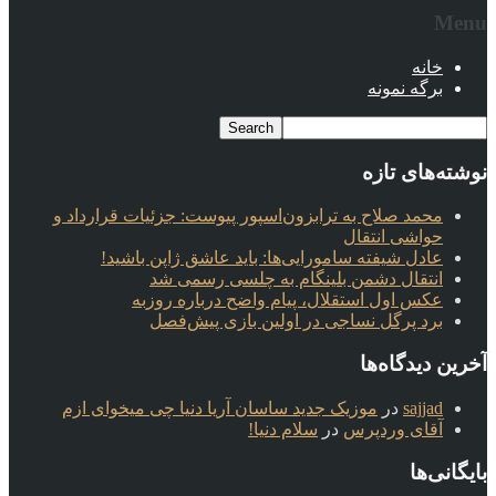
Menu
خانه
برگه نمونه
نوشته‌های تازه
محمد صلاح به ترابزون‌اسپور پیوست: جزئیات قرارداد و
حواشی انتقال
عادل شیفته سامورایی‌ها: باید عاشق ژاپن باشید!
انتقال دشمن بلینگام به چلسی رسمی شد
عکس اول استقلال، پیام واضح درباره روزبه
برد پرگل نساجی در اولین بازی پیش‌فصل
آخرین دیدگاه‌ها
sajjad
در
موزیک جدید ساسان آریا دنیا چی میخوای ازم
آقای وردپرس
در
سلام دنیا!
بایگانی‌ها