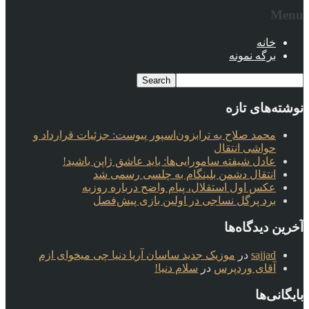
Menu
خانه
برگه نمونه
نوشته‌های تازه
محمد صلاح به ترابزون‌اسپور پیوست: جزئیات قرارداد و
حواشی انتقال
عادل شیفته سامورایی‌ها: باید عاشق ژاپن باشید!
انتقال دشمن بلینگام به چلسی رسمی شد
عکس اول استقلال، پیام واضح درباره روزبه
برد پرگل نساجی در اولین بازی پیش‌فصل
آخرین دیدگاه‌ها
sajjad
در
موزیک جدید ساسان آریا دنیا چی میخوای ازم
آقای وردپرس
در
سلام دنیا!
بایگانی‌ها