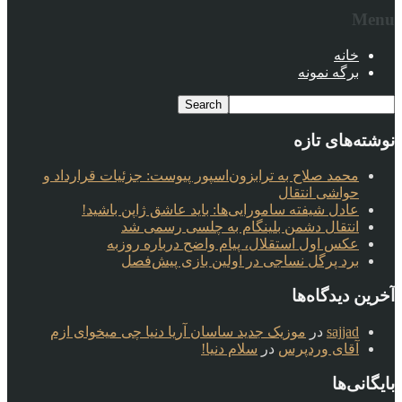
Menu
خانه
برگه نمونه
نوشته‌های تازه
محمد صلاح به ترابزون‌اسپور پیوست: جزئیات قرارداد و
حواشی انتقال
عادل شیفته سامورایی‌ها: باید عاشق ژاپن باشید!
انتقال دشمن بلینگام به چلسی رسمی شد
عکس اول استقلال، پیام واضح درباره روزبه
برد پرگل نساجی در اولین بازی پیش‌فصل
آخرین دیدگاه‌ها
sajjad
در
موزیک جدید ساسان آریا دنیا چی میخوای ازم
آقای وردپرس
در
سلام دنیا!
بایگانی‌ها