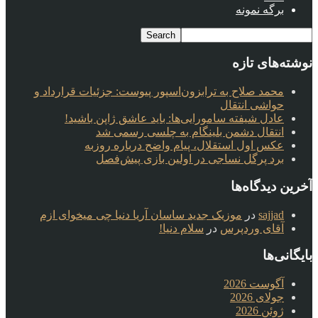
برگه نمونه
نوشته‌های تازه
محمد صلاح به ترابزون‌اسپور پیوست: جزئیات قرارداد و
حواشی انتقال
عادل شیفته سامورایی‌ها: باید عاشق ژاپن باشید!
انتقال دشمن بلینگام به چلسی رسمی شد
عکس اول استقلال، پیام واضح درباره روزبه
برد پرگل نساجی در اولین بازی پیش‌فصل
آخرین دیدگاه‌ها
sajjad
در
موزیک جدید ساسان آریا دنیا چی میخوای ازم
آقای وردپرس
در
سلام دنیا!
بایگانی‌ها
آگوست 2026
جولای 2026
ژوئن 2026