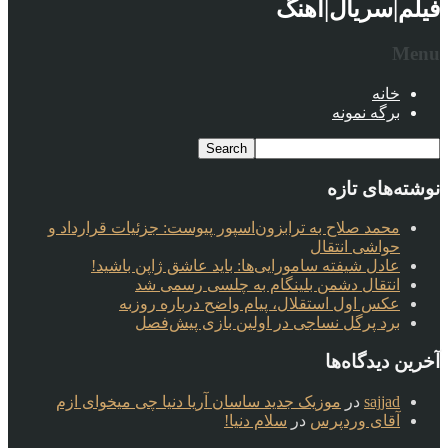
فیلم|سریال|آهنگ
Menu
خانه
برگه نمونه
نوشته‌های تازه
محمد صلاح به ترابزون‌اسپور پیوست: جزئیات قرارداد و
حواشی انتقال
عادل شیفته سامورایی‌ها: باید عاشق ژاپن باشید!
انتقال دشمن بلینگام به چلسی رسمی شد
عکس اول استقلال، پیام واضح درباره روزبه
برد پرگل نساجی در اولین بازی پیش‌فصل
آخرین دیدگاه‌ها
sajjad
در
موزیک جدید ساسان آریا دنیا چی میخوای ازم
آقای وردپرس
در
سلام دنیا!