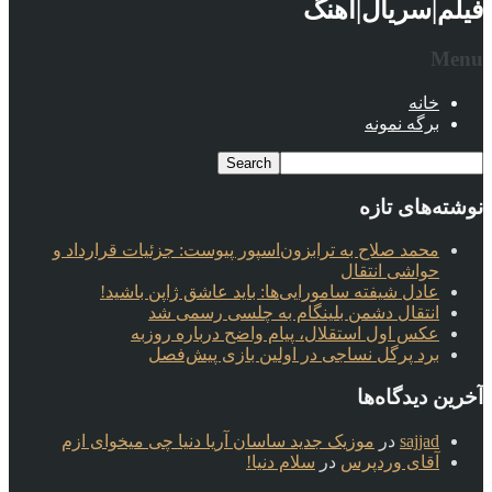
فیلم|سریال|آهنگ
Menu
خانه
برگه نمونه
نوشته‌های تازه
محمد صلاح به ترابزون‌اسپور پیوست: جزئیات قرارداد و
حواشی انتقال
عادل شیفته سامورایی‌ها: باید عاشق ژاپن باشید!
انتقال دشمن بلینگام به چلسی رسمی شد
عکس اول استقلال، پیام واضح درباره روزبه
برد پرگل نساجی در اولین بازی پیش‌فصل
آخرین دیدگاه‌ها
sajjad
در
موزیک جدید ساسان آریا دنیا چی میخوای ازم
آقای وردپرس
در
سلام دنیا!