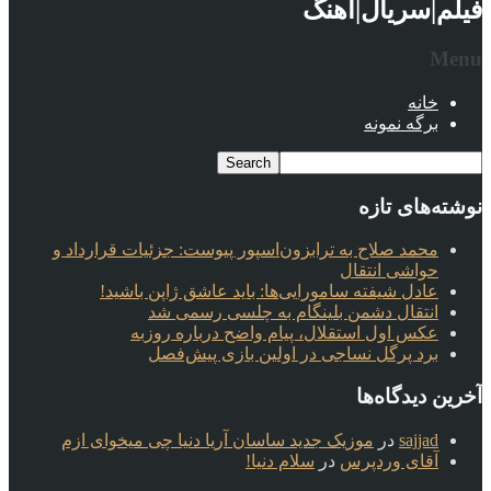
فیلم|سریال|آهنگ
Menu
خانه
برگه نمونه
نوشته‌های تازه
محمد صلاح به ترابزون‌اسپور پیوست: جزئیات قرارداد و
حواشی انتقال
عادل شیفته سامورایی‌ها: باید عاشق ژاپن باشید!
انتقال دشمن بلینگام به چلسی رسمی شد
عکس اول استقلال، پیام واضح درباره روزبه
برد پرگل نساجی در اولین بازی پیش‌فصل
آخرین دیدگاه‌ها
sajjad
در
موزیک جدید ساسان آریا دنیا چی میخوای ازم
آقای وردپرس
در
سلام دنیا!