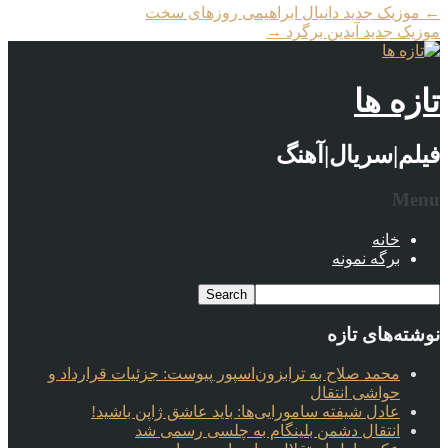
←
موزیک جدید دانیال ابراهیمی روزهای سخت
موزیک جدید آیدین برگرد
→
تازه ها
فیلم|سریال|آهنگ
Menu
خانه
برگه نمونه
نوشته‌های تازه
محمد صلاح به ترابزون‌اسپور پیوست: جزئیات قرارداد و
حواشی انتقال
عادل شیفته سامورایی‌ها: باید عاشق ژاپن باشید!
انتقال دشمن بلینگام به چلسی رسمی شد