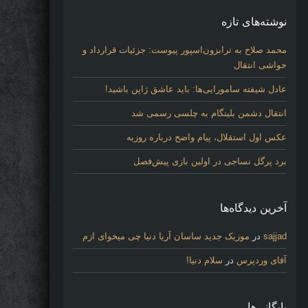
نوشته‌های تازه
محمد صلاح به ترابزون‌اسپور پیوست: جزئیات قرارداد و
حواشی انتقال
عادل شیفته سامورایی‌ها: باید عاشق ژاپن باشید!
انتقال دشمن بلینگام به چلسی رسمی شد
عکس اول استقلال، پیام واضح درباره روزبه
برد پرگل نساجی در اولین بازی پیش‌فصل
آخرین دیدگاه‌ها
sajjad
در
موزیک جدید ساسان آریا دنیا چی میخوای ازم
آقای وردپرس
در
سلام دنیا!
بایگانی‌ها