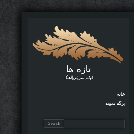
تازه ها
فیلم|سریال|آهنگ
خانه
برگه نمونه