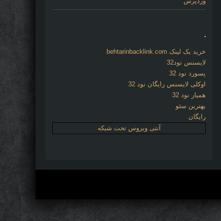
وردپرس
.
خرید بک لینک behtarinbacklink.com
لایسنس نود32
پسورد نود 32
اوکلی لایسنس رایگان نود 32
همیار نود 32
بهترین سئو
رایگان
آنتی ویروس تحت شبکه