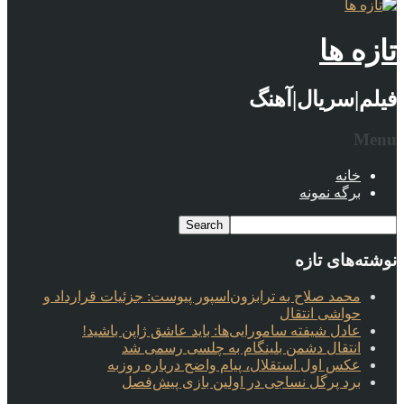
تازه ها
فیلم|سریال|آهنگ
Menu
خانه
برگه نمونه
نوشته‌های تازه
محمد صلاح به ترابزون‌اسپور پیوست: جزئیات قرارداد و
حواشی انتقال
عادل شیفته سامورایی‌ها: باید عاشق ژاپن باشید!
انتقال دشمن بلینگام به چلسی رسمی شد
عکس اول استقلال، پیام واضح درباره روزبه
برد پرگل نساجی در اولین بازی پیش‌فصل