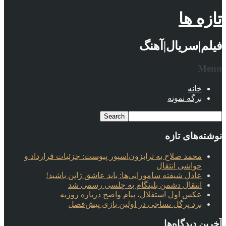
تازه ها
فیلم|سریال|آهنگ
Menu
خانه
برگه نمونه
نوشته‌های تازه
محمد صلاح به ترابزون‌اسپور پیوست: جزئیات قرارداد و
حواشی انتقال
عادل شیفته سامورایی‌ها: باید عاشق ژاپن باشید!
انتقال دشمن بلینگام به چلسی رسمی شد
عکس اول استقلال، پیام واضح درباره روزبه
برد پرگل نساجی در اولین بازی پیش‌فصل
آخرین دیدگاه‌ها