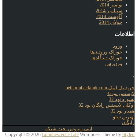
نوامبر 2014
سپتامبر 2014
آگوست 2014
جولای 2014
اطلاعات
ورود
خوراک ورودی‌ها
خوراک دیدگاه‌ها
وردپرس
.
خرید بک لینک behtarinbacklink.com
لایسنس نود32
پسورد نود 32
اوکلی لایسنس رایگان نود 32
همیار نود 32
بهترین سئو
رایگان
آنتی ویروس تحت شبکه
Copyright © 2026
Luminescence Lite
Wordpress Theme by
Styled