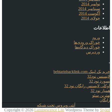
نوامبر 2014
سپتامبر 2014
آگوست 2014
جولای 2014
اطلاعات
ورود
خوراک ورودی‌ها
خوراک دیدگاه‌ها
وردپرس
.
خرید بک لینک behtarinbacklink.com
لایسنس نود32
پسورد نود 32
اوکلی لایسنس رایگان نود 32
همیار نود 32
بهترین سئو
رایگان
آنتی ویروس تحت شبکه
Copyright © 2026
Luminescence Lite
Wordpress Theme by
Styled