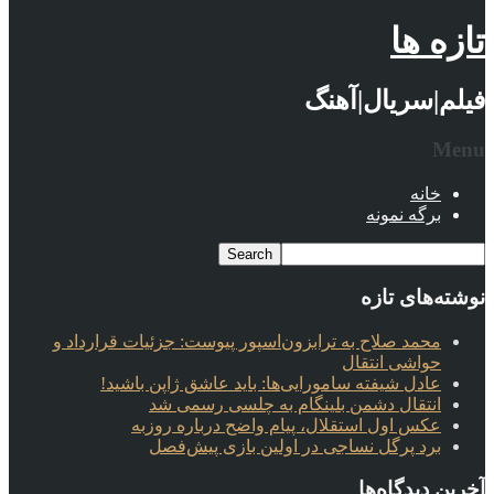
تازه ها
فیلم|سریال|آهنگ
Menu
خانه
برگه نمونه
نوشته‌های تازه
محمد صلاح به ترابزون‌اسپور پیوست: جزئیات قرارداد و
حواشی انتقال
عادل شیفته سامورایی‌ها: باید عاشق ژاپن باشید!
انتقال دشمن بلینگام به چلسی رسمی شد
عکس اول استقلال، پیام واضح درباره روزبه
برد پرگل نساجی در اولین بازی پیش‌فصل
آخرین دیدگاه‌ها