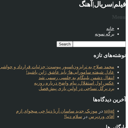
فیلم|سریال|آهنگ
Menu
خانه
برگه نمونه
نوشته‌های تازه
محمد صلاح به ترابزون‌اسپور پیوست: جزئیات قرارداد و حواشی 
عادل شیفته سامورایی‌ها: باید عاشق ژاپن باشید!
انتقال دشمن بلینگام به چلسی رسمی شد
عکس اول استقلال، پیام واضح درباره روزبه
برد پرگل نساجی در اولین بازی پیش‌فصل
آخرین دیدگاه‌ها
sajjad
در
موزیک جدید ساسان آریا دنیا چی میخوای ازم
آقای وردپرس
در
سلام دنیا!
بایگانی‌ها