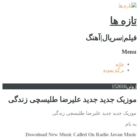
تازه ها
فیلم|سریال|آهنگ
Menu
خانه
برگه نمونه
ژوئن
2016
15
موزیک جدید جديد علیرضا طلیسچی زندگی
موزیک جدید جديد علیرضا طلیسچی زندگی
به نام
Download New Music Called On Radio Javan Music