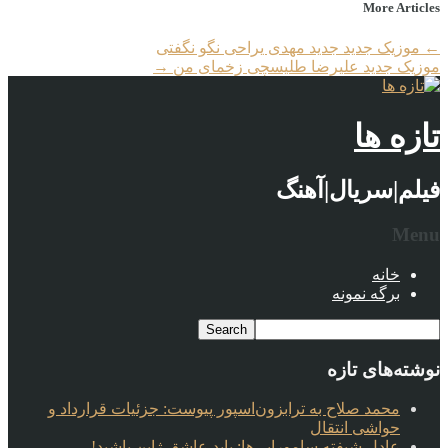
More Articles
←
موزیک جدید جديد مهدی یراحی نگو نگفتی
موزیک جدید علیرضا طلیسچی زخمای من
→
تازه ها
فیلم|سریال|آهنگ
Menu
خانه
برگه نمونه
نوشته‌های تازه
محمد صلاح به ترابزون‌اسپور پیوست: جزئیات قرارداد و
حواشی انتقال
عادل شیفته سامورایی‌ها: باید عاشق ژاپن باشید!