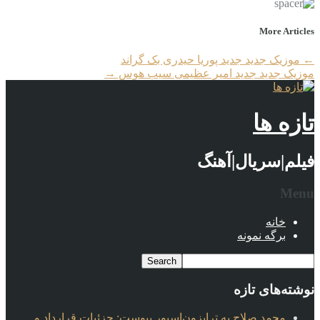
More Articles
←
موزیک جدید جديد پوریا حیدری بک گراند
موزیک جدید جديد امیر عظیمی سیب هوس
→
تازه ها
فیلم|سریال|آهنگ
Menu
خانه
برگه نمونه
نوشته‌های تازه
محمد صلاح به ترابزون‌اسپور پیوست: جزئیات قرارداد و