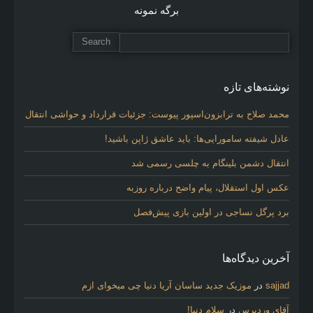
برگه نمونه
نوشته‌های تازه
محمد صلاح به ترابزون‌اسپور پیوست: جزئیات قرارداد و حواشی انتقال
عادل شیفته سامورایی‌ها: باید عاشق ژاپن باشید!
انتقال دشمن بلینگام به چلسی رسمی شد
عکس اول استقلال، پیام واضح درباره روزبه
برد پرگل نساجی در اولین بازی پیش‌فصل
آخرین دیدگاه‌ها
sajjad
در
موزیک جدید ساسان آریا دنیا چی میخوای ازم
آقای وردپرس
در
سلام دنیا!