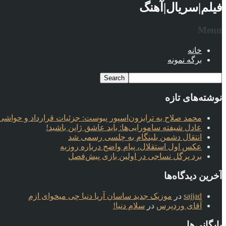
فیلم|سریال|آهنگ
Menu
خانه
برگه نمونه
نوشته‌های تازه
محمد صلاح به ترابزون‌اسپور پیوست: جزئیات قرارداد و حواشی 
عادل شیفته سامورایی‌ها: باید عاشق ژاپن باشید!
انتقال دشمن بلینگام به چلسی رسمی شد
عکس اول استقلال، پیام واضح درباره روزبه
برد پرگل نساجی در اولین بازی پیش‌فصل
آخرین دیدگاه‌ها
sajjad
در
موزیک جدید ساسان آریا دنیا چی میخوای ازم
آقای وردپرس
در
سلام دنیا!
بایگانی‌ها