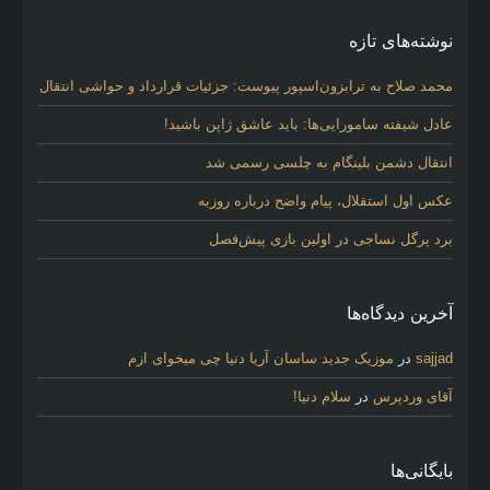
نوشته‌های تازه
محمد صلاح به ترابزون‌اسپور پیوست: جزئیات قرارداد و حواشی انتقال
عادل شیفته سامورایی‌ها: باید عاشق ژاپن باشید!
انتقال دشمن بلینگام به چلسی رسمی شد
عکس اول استقلال، پیام واضح درباره روزبه
برد پرگل نساجی در اولین بازی پیش‌فصل
آخرین دیدگاه‌ها
sajjad
در
موزیک جدید ساسان آریا دنیا چی میخوای ازم
آقای وردپرس
در
سلام دنیا!
بایگانی‌ها