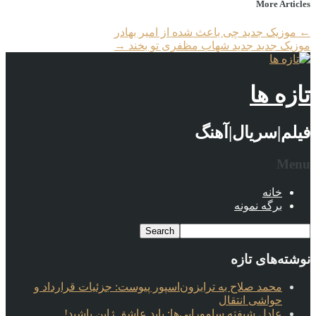
More Articles
←
موزیک جدید چی باعث شده از امیر بهادر
موزیک جدید جديد شهاب مظفری تو بخند
→
تازه ها
فیلم|سریال|آهنگ
Menu
خانه
برگه نمونه
نوشته‌های تازه
محمد صلاح به ترابزون‌اسپور پیوست: جزئیات قرارداد و
حواشی انتقال
عادل شیفته سامورایی‌ها: باید عاشق ژاپن باشید!