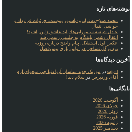
نوشته‌های تازه
محمد صلاح به ترابزون‌اسپور پیوست: جزئیات قرارداد و
حواشی انتقال
عادل شیفته سامورایی‌ها: باید عاشق ژاپن باشید!
انتقال دشمن بلینگام به چلسی رسمی شد
عکس اول استقلال، پیام واضح درباره روزبه
برد پرگل نساجی در اولین بازی پیش‌فصل
آخرین دیدگاه‌ها
sajjad
در
موزیک جدید ساسان آریا دنیا چی میخوای ازم
آقای وردپرس
در
سلام دنیا!
بایگانی‌ها
آگوست 2026
جولای 2026
ژوئن 2026
فوریه 2026
ژانویه 2026
دسامبر 2025