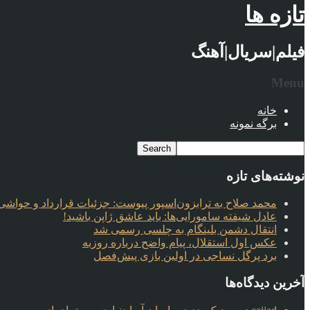
تازه ها
فیلم|سریال|آهنگ
Menu
خانه
برگه نمونه
نوشته‌های تازه
محمد صلاح به ترابزون‌اسپور پیوست: جزئیات قرارداد و حواشی 
عادل شیفته سامورایی‌ها: باید عاشق ژاپن باشید!
انتقال دشمن بلینگام به چلسی رسمی شد
عکس اول استقلال، پیام واضح درباره روزبه
برد پرگل نساجی در اولین بازی پیش‌فصل
آخرین دیدگاه‌ها