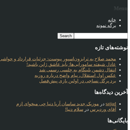
Menu
خانه
برگه نمونه
نوشته‌های تازه
محمد صلاح به ترابزون‌اسپور پیوست: جزئیات قرارداد و حواشی 
عادل شیفته سامورایی‌ها: باید عاشق ژاپن باشید!
انتقال دشمن بلینگام به چلسی رسمی شد
عکس اول استقلال، پیام واضح درباره روزبه
برد پرگل نساجی در اولین بازی پیش‌فصل
آخرین دیدگاه‌ها
sajjad
در
موزیک جدید ساسان آریا دنیا چی میخوای ازم
آقای وردپرس
در
سلام دنیا!
بایگانی‌ها