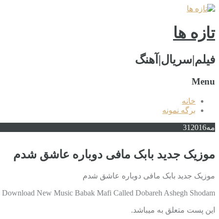
تازه ها
فیلم|سریال|آهنگ
Menu
خانه
برگه نمونه
مه
2016
31
موزیک جدید بابک مافی دوباره عاشق شدم
موزیک جدید بابک مافی دوباره عاشق شدم
Download New Music Babak Mafi Called Dobareh Ashegh Shodam دانلود آهنگ جدید بابک مافی به نام دوباره عاشق شدم با کیفیت بالا دانلود در ادامه …
این پست متعلق به میباشد.