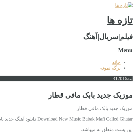
تازه ها
فیلم|سریال|آهنگ
Menu
خانه
برگه نمونه
مه
2016
31
موزیک جدید بابک مافی قطار
موزیک جدید بابک مافی قطار
Download New Music Babak Mafi Called Ghatar دانلود آهنگ جدید بابک مافی به نام قطار با کیفیت بالا دانلود در ادامه مطلب
این پست متعلق به میباشد.