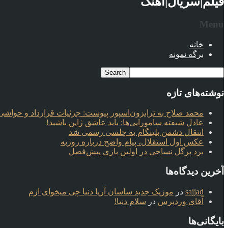
فیلم|سریال|آهنگ
Menu
خانه
برگه نمونه
نوشته‌های تازه
محمد صلاح به ترابزون‌اسپور پیوست: جزئیات قرارداد و حواشی 
عادل شیفته سامورایی‌ها: باید عاشق ژاپن باشید!
انتقال دشمن بلینگام به چلسی رسمی شد
عکس اول استقلال، پیام واضح درباره روزبه
برد پرگل نساجی در اولین بازی پیش‌فصل
آخرین دیدگاه‌ها
sajjad
در
موزیک جدید ساسان آریا دنیا چی میخوای ازم
آقای وردپرس
در
سلام دنیا!
بایگانی‌ها