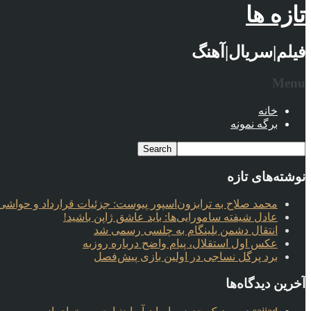
تازه ها
فیلم|سریال|آهنگ
Menu
خانه
برگه نمونه
نوشته‌های تازه
محمد صلاح به ترابزون‌اسپور پیوست: جزئیات قرارداد و حواشی 
عادل شیفته سامورایی‌ها: باید عاشق ژاپن باشید!
انتقال دشمن بلینگام به چلسی رسمی شد
عکس اول استقلال، پیام واضح درباره روزبه
برد پرگل نساجی در اولین بازی پیش‌فصل
آخرین دیدگاه‌ها