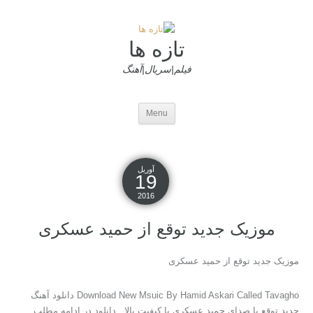
تازه ها
فیلم|سریال|آهنگ
Menu
آوریل
19
2016
موزیک جدید توقع از حمید عسکری
موزیک جدید توقع از حمید عسکری
Download New Msuic By Hamid Askari Called Tavagho دانلود آهنگ
جدید توقع با صدای حمید عسکری با کیفیت بالا دانلود در ادامه مطلب