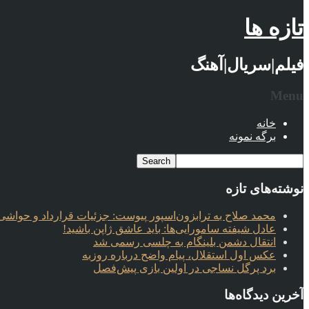
تازه ها
فیلم|سریال|آهنگ
Menu
خانه
برگه نمونه
نوشته‌های تازه
محمد صلاح به ترابزون‌اسپور پیوست: جزئیات قرارداد و حواشی 
عادل شیفته سامورایی‌ها: باید عاشق ژاپن باشید!
انتقال دشمن بلینگام به چلسی رسمی شد
عکس اول استقلال، پیام واضح درباره روزبه
برد پرگل نساجی در اولین بازی پیش‌فصل
آخرین دیدگاه‌ها