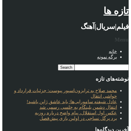
تازه ها
فیلم|سریال|آهنگ
Menu
خانه
برگه نمونه
نوشته‌های تازه
محمد صلاح به ترابزون‌اسپور پیوست: جزئیات قرارداد و
حواشی انتقال
عادل شیفته سامورایی‌ها: باید عاشق ژاپن باشید!
انتقال دشمن بلینگام به چلسی رسمی شد
عکس اول استقلال، پیام واضح درباره روزبه
برد پرگل نساجی در اولین بازی پیش‌فصل
آخرین دیدگاه‌ها