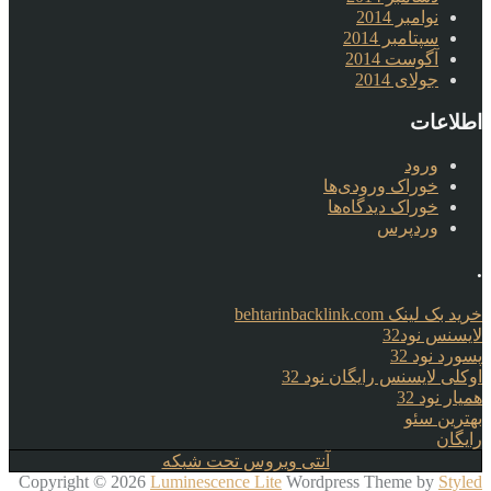
نوامبر 2014
سپتامبر 2014
آگوست 2014
جولای 2014
اطلاعات
ورود
خوراک ورودی‌ها
خوراک دیدگاه‌ها
وردپرس
.
خرید بک لینک behtarinbacklink.com
لایسنس نود32
پسورد نود 32
اوکلی لایسنس رایگان نود 32
همیار نود 32
بهترین سئو
رایگان
آنتی ویروس تحت شبکه
Copyright © 2026
Luminescence Lite
Wordpress Theme by
Styled