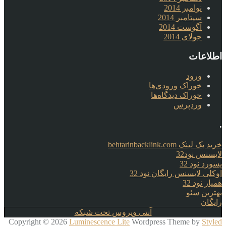
نوامبر 2014
سپتامبر 2014
آگوست 2014
جولای 2014
اطلاعات
ورود
خوراک ورودی‌ها
خوراک دیدگاه‌ها
وردپرس
.
خرید بک لینک behtarinbacklink.com
لایسنس نود32
پسورد نود 32
اوکلی لایسنس رایگان نود 32
همیار نود 32
بهترین سئو
رایگان
آنتی ویروس تحت شبکه
Copyright © 2026
Luminescence Lite
Wordpress Theme by
Styled